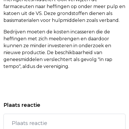
farmaceuten naar heffingen op onder meer pulp en
katoen uit de VS. Deze grondstoffen dienen als
basismaterialen voor hulpmiddelen zoals verband.
Bedrijven moeten de kosten incasseren die de
heffingen met zich meebrengen en daardoor
kunnen ze minder investeren in onderzoek en
nieuwe productie. De beschikbaarheid van
geneesmiddelen verslechtert als gevolg "in rap
tempo", aldus de vereniging.
Vorig artikel
Volgend artikel
ISRAËL SLUIT LAATSTE ROUTE VOOR
LIVERPOOL-AANVOERDER VAN DIJK
Plaats reactie
PALESTIJNEN NAAR NOORD-GAZA
KRITISCH NA NIEUWE NEDERLAAG