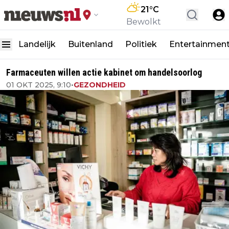
21
°C
Bewolkt
Landelijk
Buitenland
Politiek
Entertainmen
Farmaceuten willen actie kabinet om handelsoorlog
01 OKT 2025, 9:10
•
GEZONDHEID