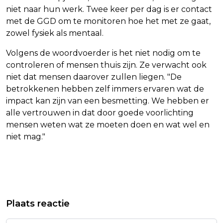
niet naar hun werk. Twee keer per dag is er contact
met de GGD om te monitoren hoe het met ze gaat,
zowel fysiek als mentaal.
Volgens de woordvoerder is het niet nodig om te
controleren of mensen thuis zijn. Ze verwacht ook
niet dat mensen daarover zullen liegen. "De
betrokkenen hebben zelf immers ervaren wat de
impact kan zijn van een besmetting. We hebben er
alle vertrouwen in dat door goede voorlichting
mensen weten wat ze moeten doen en wat wel en
niet mag."
Vorig artikel
Volgend artikel
LUXEMBURGSE HOOPT OP TERUGKEER
GGD: CONTROLE THUISQUARANTAINE
Plaats reactie
LIVEMUZIEK OP SONGFESTIVAL
PASSAGIERS IS NIET NODIG