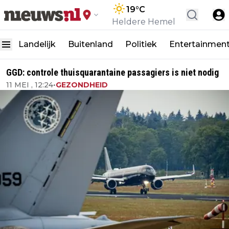
19
°C
Heldere Hemel
Landelijk
Buitenland
Politiek
Entertainmen
GGD: controle thuisquarantaine passagiers is niet nodig
11 MEI , 12:24
•
GEZONDHEID