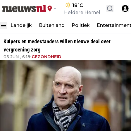
18
°C
Heldere Hemel
Landelijk
Buitenland
Politiek
Entertainmen
Kuipers en medestanders willen nieuwe deal over
vergroening zorg
03 JUN , 6:18
•
GEZONDHEID