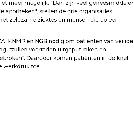
iet meer mogelijk. "Dan zijn veel geneesmiddele
e apotheken", stellen de drie organisaties.
n met zeldzame ziektes en mensen die op een
VZA, KNMP en NGB nodig om patiënten van veilige
g, "zullen voorraden uitgeput raken en
ebroken". Daardoor komen patiënten in de knel,
e werkdruk toe.
Volgend artikel
NVZA: VERBOD DOORLEVEREN
APOTHEKEN BEDREIGT
MEDICATIEVOORZIENING