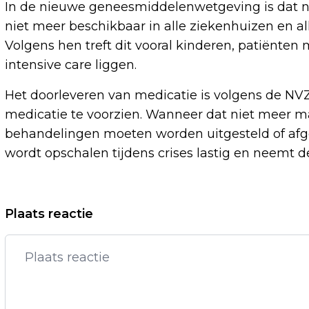
In de nieuwe geneesmiddelenwetgeving is dat n
niet meer beschikbaar in alle ziekenhuizen en all
Volgens hen treft dit vooral kinderen, patiënte
intensive care liggen.
Het doorleveren van medicatie is volgens de N
medicatie te voorzien. Wanneer dat niet meer ma
behandelingen moeten worden uitgesteld of afg
wordt opschalen tijdens crises lastig en neemt d
Vorig artikel
Plaats reactie
VLAAMSE OUD-COMMENTATOR: VRT
HAD GEKOZEN VOOR BOYCOT
SONGFESTIVAL