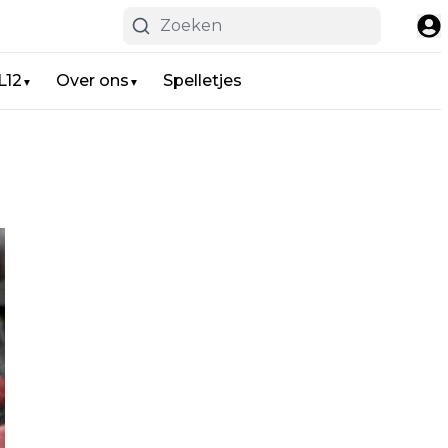
L12
Over ons
Spelletjes
▼
▼