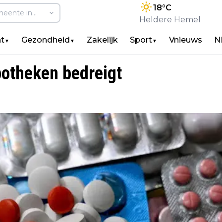
18
°C
Heldere Hemel
t
Gezondheid
Zakelijk
Sport
Vnieuws
N
▼
▼
▼
otheken bedreigt