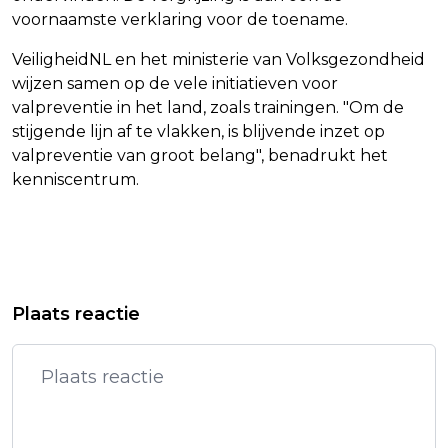
voornaamste verklaring voor de toename.
VeiligheidNL en het ministerie van Volksgezondheid
wijzen samen op de vele initiatieven voor
valpreventie in het land, zoals trainingen. "Om de
stijgende lijn af te vlakken, is blijvende inzet op
valpreventie van groot belang", benadrukt het
kenniscentrum.
Vorig artikel
Volgend artikel
EUROPESE GOLFERS WINNEN RYDER
RECORDAANTAL OUDEREN IN
Plaats reactie
CUP OPNIEUW
ZIEKENHUIS NA ERNSTIGE VALPARTIJ