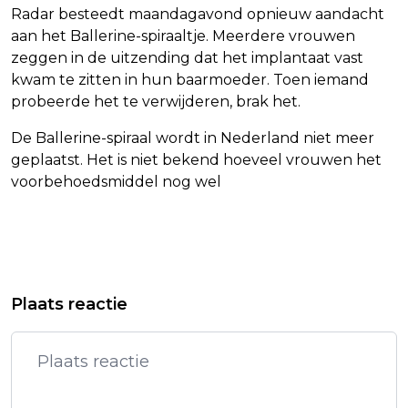
Radar besteedt maandagavond opnieuw aandacht
aan het Ballerine-spiraaltje. Meerdere vrouwen
zeggen in de uitzending dat het implantaat vast
kwam te zitten in hun baarmoeder. Toen iemand
probeerde het te verwijderen, brak het.
De Ballerine-spiraal wordt in Nederland niet meer
geplaatst. Het is niet bekend hoeveel vrouwen het
voorbehoedsmiddel nog wel
Vorig artikel
Volgend artikel
TIENTALLEN VROUWEN MELDEN
FNV DREIGT MET STAKING ALS TATA
Plaats reactie
ZWANGERSCHAP NA KOPERSPIRAAL
STEEL VASTHOUDT AAN
REORGANISATIE