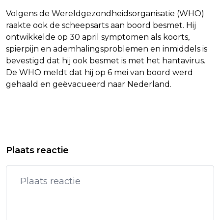
Volgens de Wereldgezondheidsorganisatie (WHO)
raakte ook de scheepsarts aan boord besmet. Hij
ontwikkelde op 30 april symptomen als koorts,
spierpijn en ademhalingsproblemen en inmiddels is
bevestigd dat hij ook besmet is met het hantavirus.
De WHO meldt dat hij op 6 mei van boord werd
gehaald en geëvacueerd naar Nederland.
Vorig artikel
Volgend artikel
NOORS KONINGSPAAR BEZOEKT
VERENIGING SCHEEPSARTSEN:
Plaats reactie
HEROPEND REGERINGSGEBOUW IN
SNELLER MONDKAPJES OP AAN
OSLO
BOORD