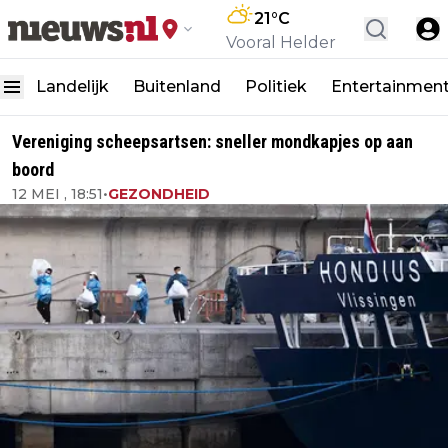
21
°C
Vooral Helder
Landelijk
Buitenland
Politiek
Entertainmen
Vereniging scheepsartsen: sneller mondkapjes op aan
boord
12 MEI , 18:51
•
GEZONDHEID