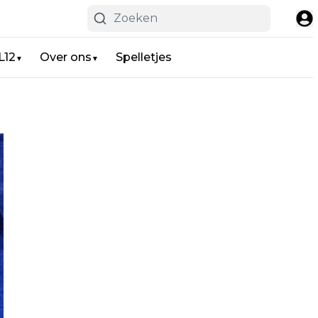
L12
Over ons
Spelletjes
▼
▼