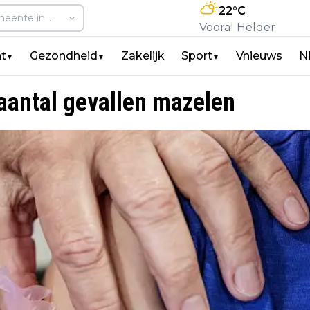
22
°C
Vooral Helder
t
Gezondheid
Zakelijk
Sport
Vnieuws
N
▼
▼
▼
aantal gevallen mazelen