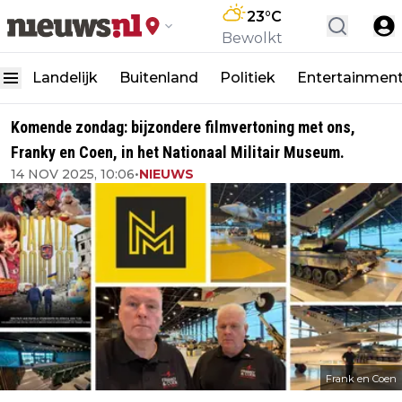
23
°C
Bewolkt
Landelijk
Buitenland
Politiek
Entertainmen
Komende zondag: bijzondere filmvertoning met ons,
Franky en Coen, in het Nationaal Militair Museum.
14 NOV 2025, 10:06
•
NIEUWS
Frank en Coen