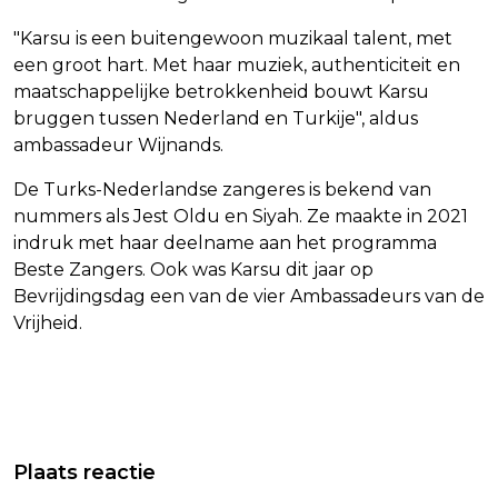
"Karsu is een buitengewoon muzikaal talent, met
een groot hart. Met haar muziek, authenticiteit en
maatschappelijke betrokkenheid bouwt Karsu
bruggen tussen Nederland en Turkije", aldus
ambassadeur Wijnands.
De Turks-Nederlandse zangeres is bekend van
nummers als Jest Oldu en Siyah. Ze maakte in 2021
indruk met haar deelname aan het programma
Beste Zangers. Ook was Karsu dit jaar op
Bevrijdingsdag een van de vier Ambassadeurs van de
Vrijheid.
Vorig artikel
Volgend artikel
S&P 500 NAAR RECORDHOOGTE IN
KONINKLIJKE ONDERSCHEIDING VOOR
Plaats reactie
AANLOOP NAAR GESPREK TRUMP EN