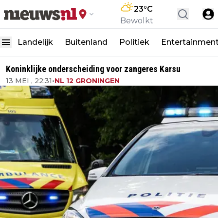
23
°C
Bewolkt
Landelijk
Buitenland
Politiek
Entertainmen
Koninklijke onderscheiding voor zangeres Karsu
13 MEI , 22:31
•
NL 12 GRONINGEN