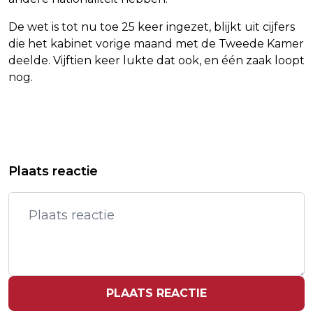
De wet is tot nu toe 25 keer ingezet, blijkt uit cijfers
die het kabinet vorige maand met de Tweede Kamer
deelde. Vijftien keer lukte dat ook, en één zaak loopt
nog.
Vorig artikel
Volgend artikel
EVA JINEK WEER BETER EN KEERT
RAAD VAN STATE BETWIJFELT NUT
Plaats reactie
MAANDAGAVOND TERUG IN
VAN WET INTREKKEN
TALKSHOW
NEDERLANDERSCHAP
PLAATS REACTIE