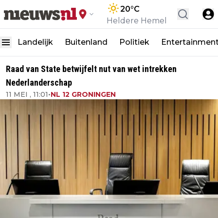
20
°C
Heldere Hemel
Landelijk
Buitenland
Politiek
Entertainmen
Raad van State betwijfelt nut van wet intrekken
Nederlanderschap
11 MEI , 11:01
•
NL 12 GRONINGEN