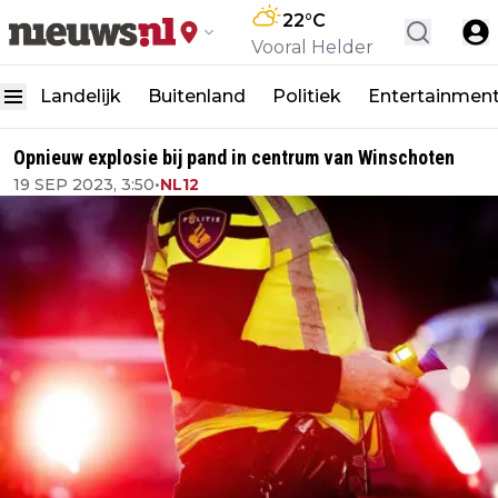
22
°C
Vooral Helder
Landelijk
Buitenland
Politiek
Entertainmen
Opnieuw explosie bij pand in centrum van Winschoten
19 SEP 2023, 3:50
•
NL12