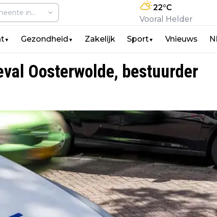
22
°C
Vooral Helder
t
Gezondheid
Zakelijk
Sport
Vnieuws
N
▼
▼
▼
eval Oosterwolde, bestuurder