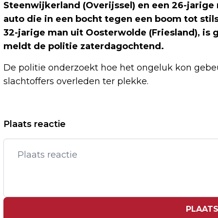
Steenwijkerland (Overijssel) en een 26-jarige
auto die in een bocht tegen een boom tot sti
32-jarige man uit Oosterwolde (Friesland), is
meldt de politie zaterdagochtend.
De politie onderzoekt hoe het ongeluk kon gebeur
slachtoffers overleden ter plekke.
Vorig artikel
Plaats reactie
REUZENRAD IN ENSCHEDE STAAT BIJNA
TWEE UUR STIL, GEEN GEWONDEN
PLAATS