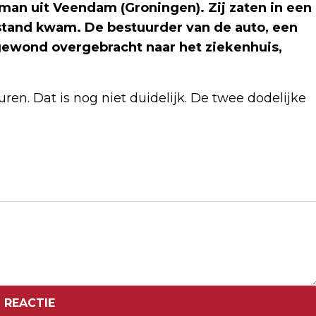
 man uit Veendam (Groningen). Zij zaten in een
lstand kwam. De bestuurder van de auto, een
 gewond overgebracht naar het ziekenhuis,
en. Dat is nog niet duidelijk. De twee dodelijke
Volgend artikel
ING: PESSIMISME BIJ PARTICULIERE
BELEGGERS EBT WEG
 REACTIE