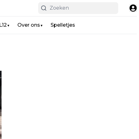
L12
Over ons
Spelletjes
▼
▼