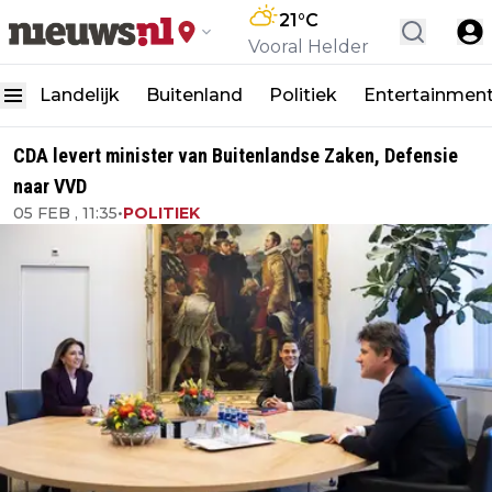
21
°C
Vooral Helder
Landelijk
Buitenland
Politiek
Entertainmen
CDA levert minister van Buitenlandse Zaken, Defensie
naar VVD
05 FEB , 11:35
•
POLITIEK