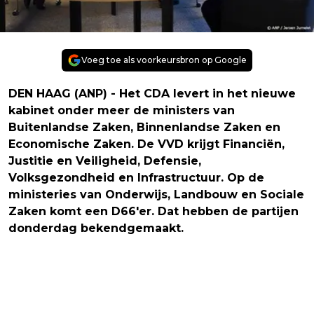
Voeg toe als voorkeursbron op Google
DEN HAAG (ANP) - Het CDA levert in het nieuwe
kabinet onder meer de ministers van
Buitenlandse Zaken, Binnenlandse Zaken en
Economische Zaken. De VVD krijgt Financiën,
Justitie en Veiligheid, Defensie,
Volksgezondheid en Infrastructuur. Op de
ministeries van Onderwijs, Landbouw en Sociale
Zaken komt een D66'er. Dat hebben de partijen
donderdag bekendgemaakt.
Vorig artikel
Volgend artikel
TRUMP BELOOFT HULP BIJ