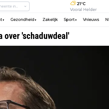
21
°C
Vooral Helder
t
Gezondheid
Zakelijk
Sport
Vnieuws
N
▼
▼
▼
 over 'schaduwdeal'