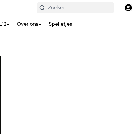
L12
Over ons
Spelletjes
▼
▼