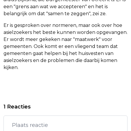
een "grens aan wat we accepteren" en het is
belangrijk om dat "samen te zeggen", zei ze.
Er is gesproken over normeren, maar ook over hoe
asielzoekers het beste kunnen worden opgevangen.
Er wordt meer gekeken naar "maatwerk" voor
gemeenten. Ook komt er een vliegend team dat
gemeenten gaat helpen bij het huisvesten van
asielzoekers en de problemen die daarbij komen
kijken.
Vorig artikel
Volgend artikel
ARSENAL NA KRAPPE ZEGE OP
GEMEENTEN ZIEN KABINET STAP
1 Reacties
BURNLEY DICHT BIJ ENGELSE TITEL
NAAR VOREN ZETTEN NA
ASIELRELLEN