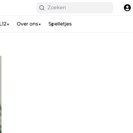
L12
Over ons
Spelletjes
▼
▼