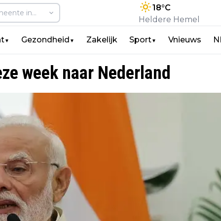
18
°C
Heldere Hemel
t
Gezondheid
Zakelijk
Sport
Vnieuws
N
▼
▼
▼
eze week naar Nederland