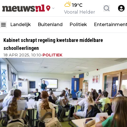
19
°C
Vooral Helder
Landelijk
Buitenland
Politiek
Entertainmen
Kabinet schrapt regeling kwetsbare middelbare
schoolleerlingen
18 APR 2025, 10:10
•
POLITIEK