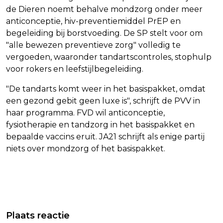
de Dieren noemt behalve mondzorg onder meer
anticonceptie, hiv-preventiemiddel PrEP en
begeleiding bij borstvoeding. De SP stelt voor om
"alle bewezen preventieve zorg" volledig te
vergoeden, waaronder tandartscontroles, stophulp
voor rokers en leefstijlbegeleiding.
"De tandarts komt weer in het basispakket, omdat
een gezond gebit geen luxe is", schrijft de PVV in
haar programma. FVD wil anticonceptie,
fysiotherapie en tandzorg in het basispakket en
bepaalde vaccins eruit. JA21 schrijft als enige partij
niets over mondzorg of het basispakket.
Vorig artikel
Volgend artikel
VATTENFALL NEDERLAND BENOEMT
MEESTE PARTIJEN WILLEN EEN VORM
Plaats reactie
NIEUWE TOPVROUW NA OVERSTAP