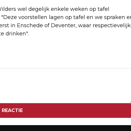
lders wel degelijk enkele weken op tafel
 "Deze voorstellen lagen op tafel en we spraken e
 kerst in Enschede of Deventer, waar respectievelijk
e drinken".
Volgend artikel
OMTZIGT EN VAN DER PLAS TWISTEN
OP X OVER KORANVERBOD IN FORMATIE
 REACTIE