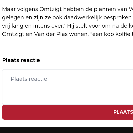
Maar volgens Omtzigt hebben de plannen van Wi
gelegen en zijn ze ook daadwerkelijk besproken.
vrij lang en intens over." Hij stelt voor om na de
Omtzigt en Van der Plas wonen, "een kop koffie t
Vorig artikel
Plaats reactie
WILLEM II REKENT IN EIGEN HUIS AF
MET NEC
PLAATS