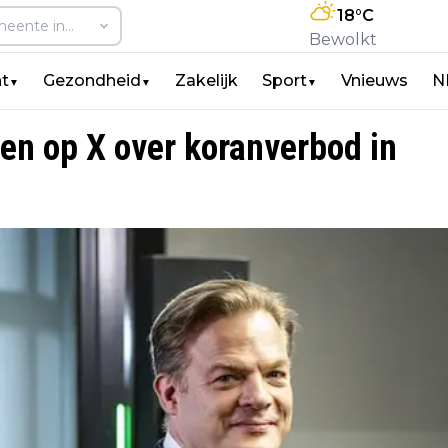
18
°C
Bewolkt
t
Gezondheid
Zakelijk
Sport
Vnieuws
N
▼
▼
▼
ten op X over koranverbod in