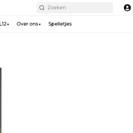
L12
Over ons
Spelletjes
▼
▼