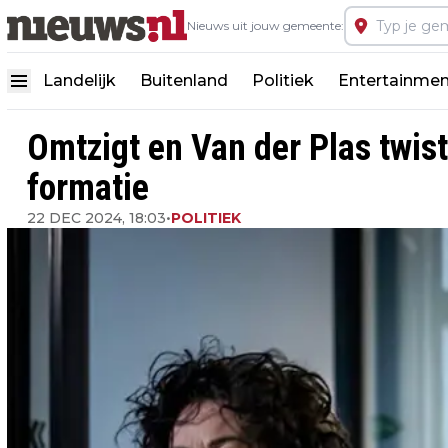
Nieuws uit jouw gemeente:
Landelijk
Buitenland
Politiek
Entertainmen
Omtzigt en Van der Plas twis
formatie
22 DEC 2024, 18:03
•
POLITIEK