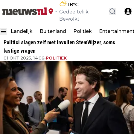
18
°C
Gedeeltelijk
Bewolkt
Landelijk
Buitenland
Politiek
Entertainmen
Politici slagen zelf met invullen StemWijzer, soms
lastige vragen
01 OKT 2025, 14:06
•
POLITIEK