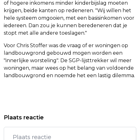
of hogere inkomens minder kinderbijslag moeten
krijgen, beide kanten op redeneren. "Wij willen het
hele systeem omgooien, met een basisinkomen voor
iedereen. Dan zou je kunnen beredeneren dat je
stopt met alle andere toeslagen."
Voor Chris Stoffer was de vraag of er woningen op
landbouwgrond gebouwd mogen worden een
"innerlijke worsteling". De SGP-lijsttrekker wil meer
woningen, maar wees op het belang van voldoende
landbouwgrond en noemde het een lastig dilemma.
Vorig artikel
Volgend artikel
DRONES BOVEN NOORD-DUITSE
POLITIE MÜNCHEN: VERDACHT
Plaats reactie
MARINEWERF EN GASCENTRALE,
OBJECT GEVONDEN NABIJ PLAATS
ALDUS MEDIA
DELICT