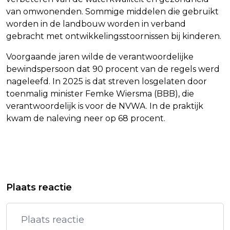
van omwonenden. Sommige middelen die gebruikt
worden in de landbouw worden in verband
gebracht met ontwikkelingsstoornissen bij kinderen.
Voorgaande jaren wilde de verantwoordelijke
bewindspersoon dat 90 procent van de regels werd
nageleefd. In 2025 is dat streven losgelaten door
toenmalig minister Femke Wiersma (BBB), die
verantwoordelijk is voor de NVWA. In de praktijk
kwam de naleving neer op 68 procent.
Vorig artikel
Volgend artikel
BOUW VAN FLEXWONINGEN VALT
PIM FORTUYN PRIJS GAAT NAAR
Plaats reactie
TEGEN, ZIET REKENKAMER
SCHRIJVER KEYVAN SHAHBAZI