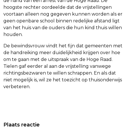
de hand van een arrest van de Hoge Raad. De
hoogste rechter oordeelde dat de vrijstellingen
voortaan alleen nog gegeven kunnen worden als er
geen openbare school binnen redelijke afstand ligt
van het huis van de ouders die hun kind thuis willen
houden.
De bewindsvrouw vindt het fijn dat gemeenten met
de handreiking meer duidelijkheid krijgen over hoe
om te gaan met de uitspraak van de Hoge Raad.
Tielen gaf eerder al aan de vrijstelling vanwege
richtingsbezwaren te willen schrappen. En als dat
niet mogelijk is, wil ze het toezicht op thuisonderwijs
verbeteren.
Vorig artikel
Volgend artikel
PVV'ER VEROORDEELD TOT
TIELEN IS TE SPREKEN OVER
Plaats reactie