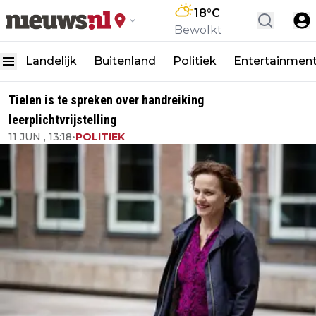
18
°C
Bewolkt
Landelijk
Buitenland
Politiek
Entertainmen
Tielen is te spreken over handreiking
leerplichtvrijstelling
11 JUN , 13:18
•
POLITIEK