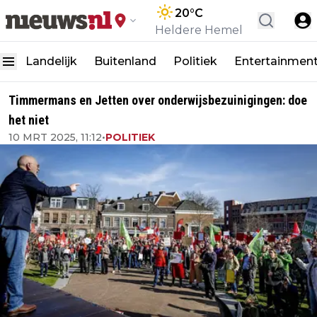
20
°C
Heldere Hemel
Landelijk
Buitenland
Politiek
Entertainmen
Timmermans en Jetten over onderwijsbezuinigingen: doe
het niet
10 MRT 2025, 11:12
•
POLITIEK