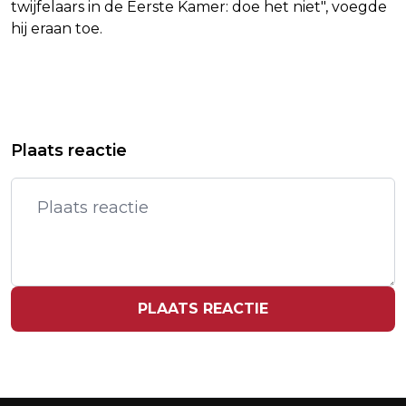
twijfelaars in de Eerste Kamer: doe het niet", voegde
hij eraan toe.
Vorig artikel
Volgend artikel
KONINGSDAG 2025: WAAROM DE
ONZEKERE TOEKOMST VOOR
Plaats reactie
VIERING DIT JAAR OP 26 APRIL VALT
ANNECHIEN STEENHUIZEN: WAAROM
ZE AL EEN HALF JAAR VAN HET
SCHERM VERDWENEN IS
PLAATS REACTIE