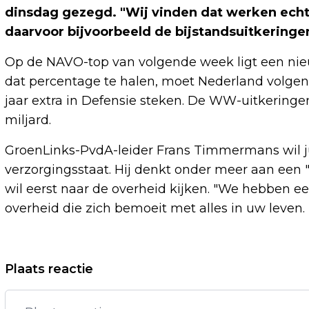
dinsdag gezegd. "Wij vinden dat werken echt
daarvoor bijvoorbeeld de bijstandsuitkeringe
Op de NAVO-top van volgende week ligt een nie
dat percentage te halen, moet Nederland volgens 
jaar extra in Defensie steken. De WW-uitkeringen
miljard.
GroenLinks-PvdA-leider Frans Timmermans wil jui
verzorgingsstaat. Hij denkt onder meer aan een "so
wil eerst naar de overheid kijken. "We hebben e
overheid die zich bemoeit met alles in uw leven.
Vorig artikel
Plaats reactie
MISDAADSERIE MET ELISE SCHAAP EN