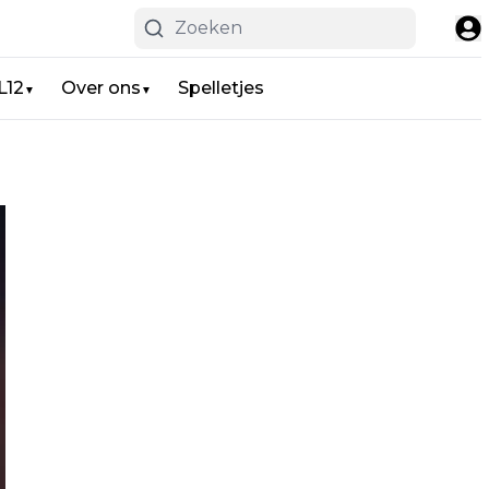
L12
Over ons
Spelletjes
▼
▼