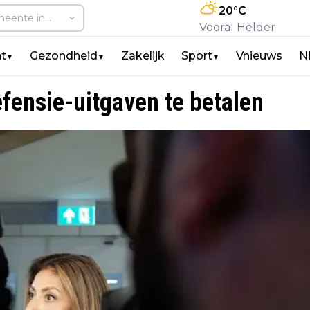
20
°C
Vooral Helder
t
Gezondheid
Zakelijk
Sport
Vnieuws
N
▼
▼
▼
efensie-uitgaven te betalen