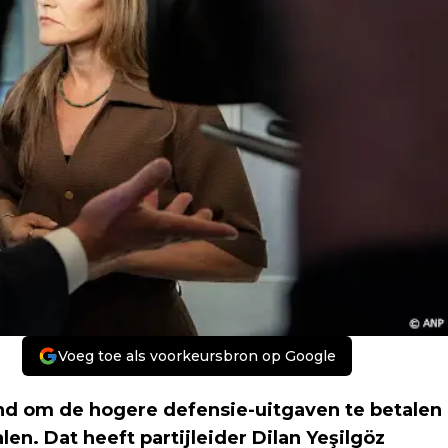
Voeg toe als voorkeursbron op Google
and om de hogere defensie-uitgaven te betalen
n. Dat heeft partijleider Dilan Yeşilgöz