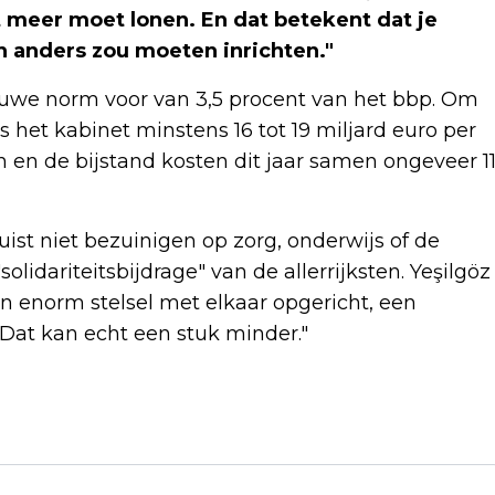
 meer moet lonen. En dat betekent dat je
n anders zou moeten inrichten."
uwe norm voor van 3,5 procent van het bbp. Om
het kabinet minstens 16 tot 19 miljard euro per
 en de bijstand kosten dit jaar samen ongeveer 1
st niet bezuinigen op zorg, onderwijs of de
lidariteitsbijdrage" van de allerrijksten. Yeşilgöz
en enorm stelsel met elkaar opgericht, een
 Dat kan echt een stuk minder."
Volgend artikel
VVD KIJKT NAAR BIJSTAND OM