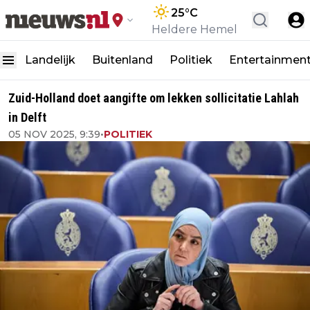
25
°C
Heldere Hemel
Landelijk
Buitenland
Politiek
Entertainmen
Zuid-Holland doet aangifte om lekken sollicitatie Lahlah
in Delft
05 NOV 2025, 9:39
•
POLITIEK