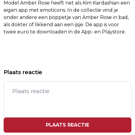
Model Amber Rose heeft net als Kim Kardashian een
eigen app met emoticons. In de collectie vind je
onder andere een poppetje van Amber Rose in bad,
als dokter of likkend aan een ijsje. De app is voor
twee euro te downloaden in de App- en Playstore.
Vorig artikel
Volgend artikel
11 IDEEËN VOOR ME-TIME
VRIEND EN KINDEREN VAN ANOUK IN
Plaats reactie
NIEUWE VIDEOCLIP
PLAATS REACTIE