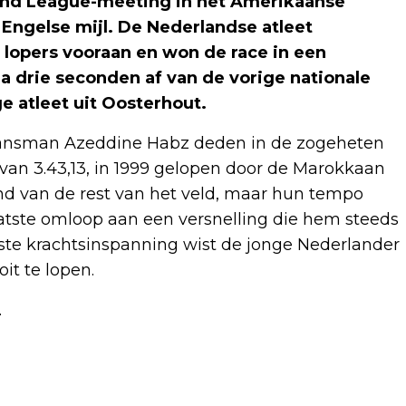
mond League-meeting in het Amerikaanse
Engelse mijl. De Nederlandse atleet
 lopers vooraan en won de race in een
na drie seconden af van de vorige nationale
e atleet uit Oosterhout.
ransman Azeddine Habz deden in de zogeheten
an 3.43,13, in 1999 gelopen door de Marokkaan
nd van de rest van het veld, maar hun tempo
laatste omloop aan een versnelling die hem steeds
rste krachtsinspanning wist de jonge Nederlander
it te lopen.
.
Volgend artikel