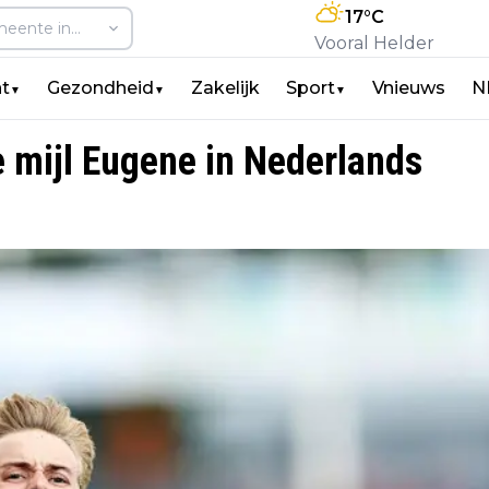
17
°C
Vooral Helder
t
Gezondheid
Zakelijk
Sport
Vnieuws
N
▼
▼
▼
e mijl Eugene in Nederlands