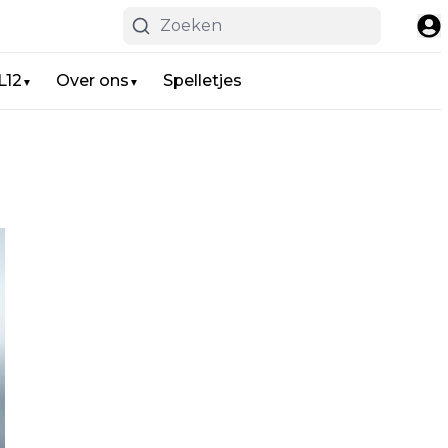
L12
Over ons
Spelletjes
▼
▼