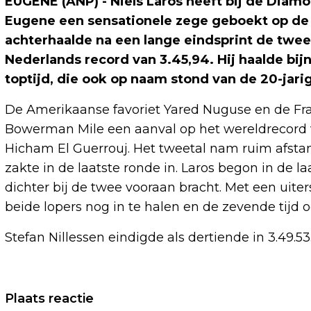
EUGENE (ANP) - Niels Laros heeft bij de Dia
Eugene een sensationele zege geboekt op de 
achterhaalde na een lange eindsprint de twee
Nederlands record van 3.45,94. Hij haalde bij
toptijd, die ook op naam stond van de 20-jarig
De Amerikaanse favoriet Yared Nuguse en de F
Bowerman Mile een aanval op het wereldrecord v
Hicham El Guerrouj. Het tweetal nam ruim afsta
zakte in de laatste ronde in. Laros begon in de 
dichter bij de twee vooraan bracht. Met een uite
beide lopers nog in te halen en de zevende tijd oo
Stefan Nillessen eindigde als dertiende in 3.49.53
Vorig artikel
Plaats reactie