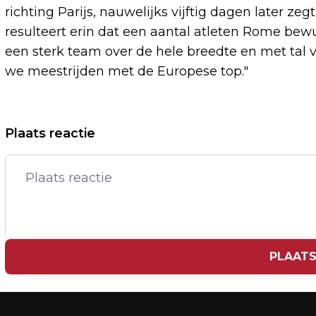
richting Parijs, nauwelijks vijftig dagen later ze
resulteert erin dat een aantal atleten Rome bewu
een sterk team over de hele breedte en met tal v
we meestrijden met de Europese top."
Vorig artikel
Plaats reactie
RIJLESSEN MOGELIJK HONDERDEN
EURO'S DUURDER DOOR MEER EXAMENS
PLAATS