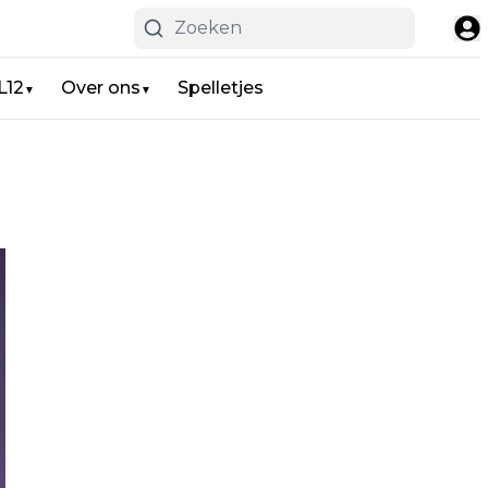
L12
Over ons
Spelletjes
▼
▼