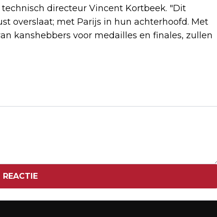
gt technisch directeur Vincent Kortbeek. "Dit
st overslaat; met Parijs in hun achterhoofd. Met
an kanshebbers voor medailles en finales, zullen
Volgend artikel
APPLE VERKOOPT FORS MEER IPHONES
IN CHINA NA PRIJSVERLAGINGEN
 REACTIE