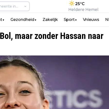
25
°C
Heldere Hemel
t
Gezondheid
Zakelijk
Sport
Vnieuws
N
▼
▼
▼
 Bol, maar zonder Hassan naar