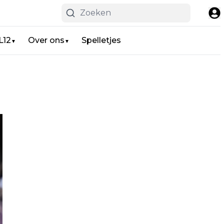
L12
Over ons
Spelletjes
▼
▼