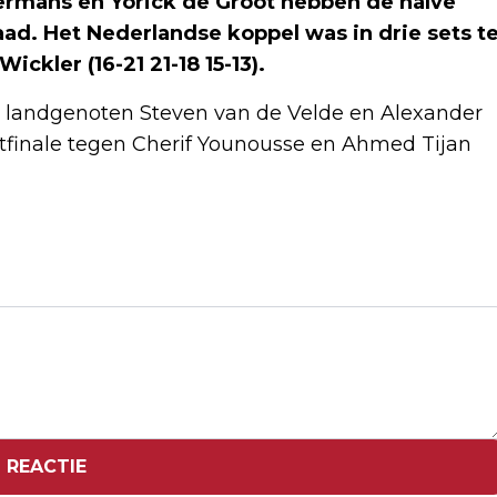
ermans en Yorick de Groot hebben de halve
taad. Het Nederlandse koppel was in drie sets t
ickler (16-21 21-18 15-13).
t landgenoten Steven van de Velde en Alexander
tfinale tegen Cherif Younousse en Ahmed Tijan
Volgend artikel
PETRONAS BEGINT MET OLIEBORINGEN
VOOR DE KUST VAN SURINAME
 REACTIE