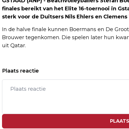
GSTAAD (ANP) - Beachvolleyballers Stefan Bo
finales bereikt van het Elite 16-toernooi in Gs
sterk voor de Duitsers Nils Ehlers en Clemens W
In de halve finale kunnen Boermans en De Groo
Brouwer tegenkomen. Die spelen later hun kwar
uit Qatar.
Vorig artikel
Plaats reactie
TOPMAN TOTALENERGIES: EUROPA KAN
VANAF 2028 ZONDER RUSSISCH GAS
PLAATS