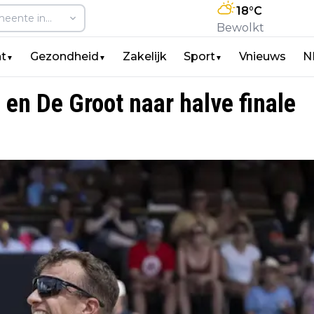
18
°C
Bewolkt
t
Gezondheid
Zakelijk
Sport
Vnieuws
N
▼
▼
▼
en De Groot naar halve finale