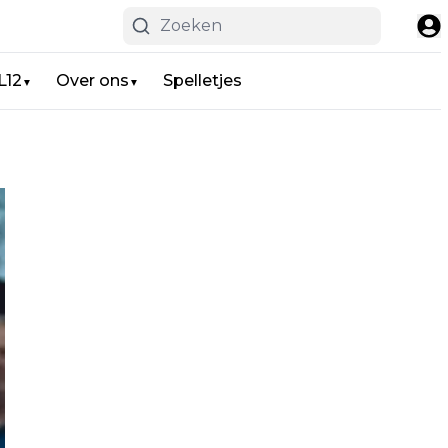
L12
Over ons
Spelletjes
▼
▼