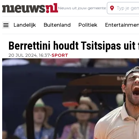
Nieuws uit jouw gemeente:
Landelijk
Buitenland
Politiek
Entertainmen
Berrettini houdt Tsitsipas uit
20 JUL 2024, 16:37
•
SPORT