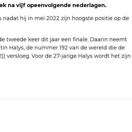
iek na vijf opeenvolgende nederlagen.
s nadat hij in mei 2022 zijn hoogste positie op de
de tweede keer dit jaar een finale. Daarin neemt
ntin Halys, de nummer 192 van de wereld die de
2)) versloeg. Voor de 27-jarige Halys wordt het zijn
Volgend artikel
HANDBALSTER SPRENGERS MIST
SPELEN DOOR BOVENBEENBLESSURE