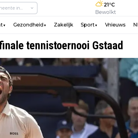
21
°C
Bewolkt
t
Gezondheid
Zakelijk
Sport
Vnieuws
N
▼
▼
▼
 finale tennistoernooi Gstaad