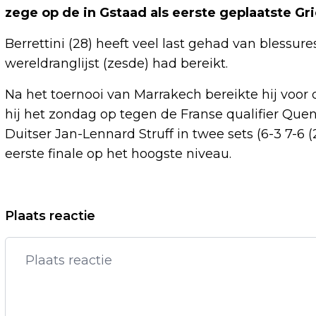
zege op de in Gstaad als eerste geplaatste Gr
Berrettini (28) heeft veel last gehad van blessure
wereldranglijst (zesde) had bereikt.
Na het toernooi van Marrakech bereikte hij voor 
hij het zondag op tegen de Franse qualifier Que
Duitser Jan-Lennard Struff in twee sets (6-3 7-6 (
eerste finale op het hoogste niveau.
Vorig artikel
Plaats reactie
COMPUTERSYSTEMEN UWV WERKEN
WEER, CLIËNTEN KUNNEN INLOGGEN