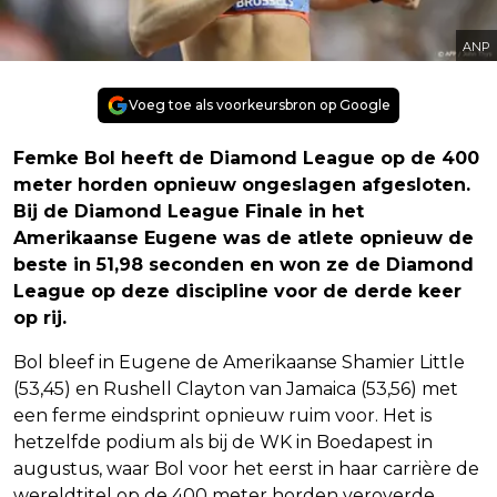
ANP
Voeg toe als voorkeursbron op Google
Femke Bol heeft de Diamond League op de 400
meter horden opnieuw ongeslagen afgesloten.
Bij de Diamond League Finale in het
Amerikaanse Eugene was de atlete opnieuw de
beste in 51,98 seconden en won ze de Diamond
League op deze discipline voor de derde keer
op rij.
Bol bleef in Eugene de Amerikaanse Shamier Little
(53,45) en Rushell Clayton van Jamaica (53,56) met
een ferme eindsprint opnieuw ruim voor. Het is
hetzelfde podium als bij de WK in Boedapest in
augustus, waar Bol voor het eerst in haar carrière de
wereldtitel op de 400 meter horden veroverde.