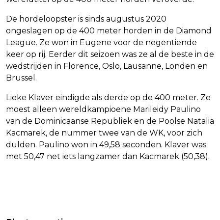
De hordeloopster is sinds augustus 2020
ongeslagen op de 400 meter horden in de Diamond
League. Ze won in Eugene voor de negentiende
keer op rij. Eerder dit seizoen was ze al de beste in de
wedstrijden in Florence, Oslo, Lausanne, Londen en
Brussel.
Lieke Klaver eindigde als derde op de 400 meter. Ze
moest alleen wereldkampioene Marileidy Paulino
van de Dominicaanse Republiek en de Poolse Natalia
Kacmarek, de nummer twee van de WK, voor zich
dulden. Paulino won in 49,58 seconden. Klaver was
met 50,47 net iets langzamer dan Kacmarek (50,38).
Vorig artikel
Volgend artikel
VAN GERWEN WINT WORLD SERIES OF