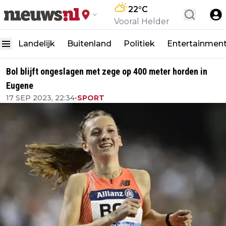
22
°C
Vooral Helder
Landelijk
Buitenland
Politiek
Entertainmen
Bol blijft ongeslagen met zege op 400 meter horden in
Eugene
17 SEP 2023, 22:34
•
SPORT