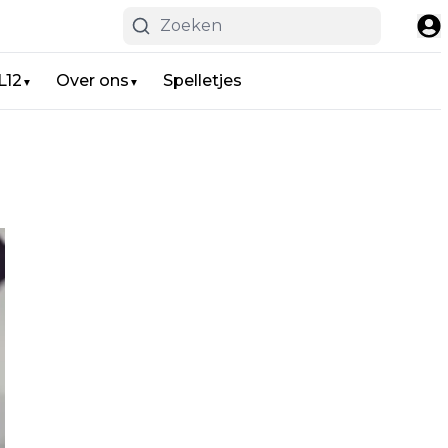
L12
Over ons
Spelletjes
▼
▼