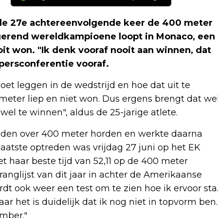
de 27e achtereenvolgende keer de 400 meter
gerend wereldkampioene loopt in Monaco, een
it won. "Ik denk vooraf nooit aan winnen, dat
 persconferentie vooraf.
oet leggen in de wedstrijd en hoe dat uit te
0 meter liep en niet won. Dus ergens brengt dat we
el te winnen", aldus de 25-jarige atlete.
ijden over 400 meter horden en werkte daarna
laatste optreden was vrijdag 27 juni op het EK
t haar beste tijd van 52,11 op de 400 meter
nglijst van dit jaar in achter de Amerikaanse
t ook weer een test om te zien hoe ik ervoor sta
ar het is duidelijk dat ik nog niet in topvorm ben.
mber."