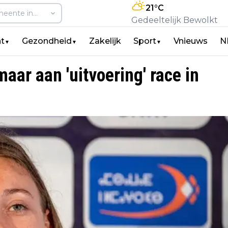
21
°C
Gedeeltelijk Bewolkt
t
Gezondheid
Zakelijk
Sport
Vnieuws
N
▼
▼
▼
aar aan 'uitvoering' race in