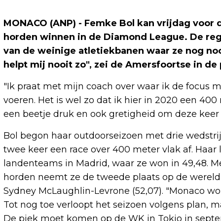
MONACO (ANP) - Femke Bol kan vrijdag voor 
horden winnen in de Diamond League. De re
van de weinige atletiekbanen waar ze nog noo
helpt mij nooit zo", zei de Amersfoortse in de
"Ik praat met mijn coach over waar ik de focus m
voeren. Het is wel zo dat ik hier in 2020 een 40
een beetje druk en ook gretigheid om deze keer w
Bol begon haar outdoorseizoen met drie wedstr
twee keer een race over 400 meter vlak af. Haar 
landenteams in Madrid, waar ze won in 49,48. Me
horden neemt ze de tweede plaats op de wereldra
Sydney McLaughlin-Levrone (52,07). "Monaco word
Tot nog toe verloopt het seizoen volgens plan, ma
De piek moet komen op de WK in Tokio in septe