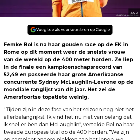
ANP
Voeg toe als voorkeursbron op Google
Femke Bol is na haar gouden race op de EK in
Rome op dit moment weer de snelste vrouw
van de wereld op de 400 meter horden. Ze liep
in de finale een kampioenschapsrecord van
52,49 en passeerde haar grote Amerikaanse
concurrente Sydney McLaughlin-Levrone op de
mondiale ranglijst van dit jaar. Het zei de
Amersfoortse topatlete weinig.
"Tijden zijn in deze fase van het seizoen nog niet het
allerbelangrijkst. Ik vind het nu niet van belang dat
ik sneller ben dan McLaughlin", vertelde Bol na haar
tweede Europese titel op de 400 horden. "We zijn
op compleet andere plekken aan het lopen, we