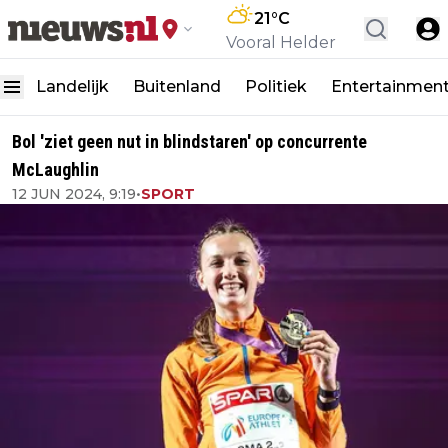
21
°C
Vooral Helder
Landelijk
Buitenland
Politiek
Entertainmen
Bol 'ziet geen nut in blindstaren' op concurrente
McLaughlin
12 JUN 2024, 9:19
•
SPORT