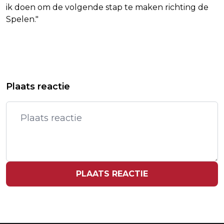
ik doen om de volgende stap te maken richting de
Spelen."
Vorig artikel
Volgend artikel
AEX TOONT VOORZICHTIG HERSTEL,
TENNISSER MURRAY TWIJFELT OVER
Plaats reactie
FOCUS OP FED EN INFLATIE
DEELNAME AAN SPELEN IN PARIJS
PLAATS REACTIE