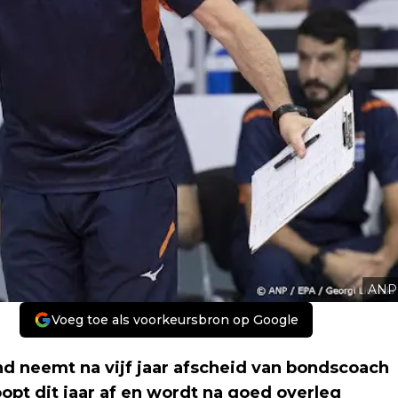
ANP
Voeg toe als voorkeursbron op Google
d neemt na vijf jaar afscheid van bondscoach
oopt dit jaar af en wordt na goed overleg