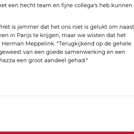
et een hecht team en fijne collega's heb kunnen
Het is jammer dat het ons niet is gelukt om naas
n in Parijs te krijgen, maar we wisten dat het
r Herman Meppelink. "Terugkijkend op de gehele
s geweest van een goede samenwerking en een
Piazza een groot aandeel gehad."
Volgend artikel
POETIN IS AL IN MONGOLIË
AANGEKOMEN EN NIET BANG VOOR
ARRESTATIE