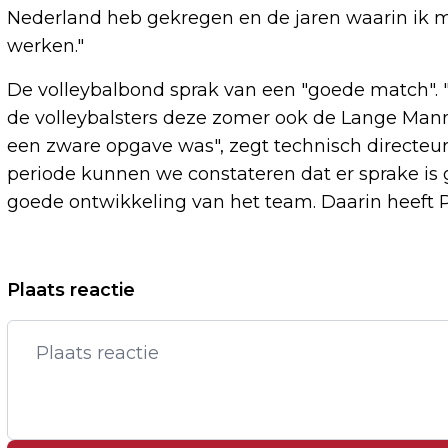
Nederland heb gekregen en de jaren waarin ik m
werken."
De volleybalbond sprak van een "goede match". "
de volleybalsters deze zomer ook de Lange Manne
een zware opgave was", zegt technisch directeu
periode kunnen we constateren dat er sprake i
goede ontwikkeling van het team. Daarin heeft 
Vorig artikel
Plaats reactie
MINISTER ONDERZOEKT
UITZENDVERBOD VOOR BEPAALDE
SECTOREN