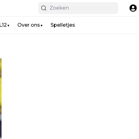
L12
Over ons
Spelletjes
▼
▼