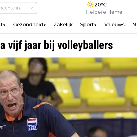
20
°C
Heldere Hemel
t
Gezondheid
Zakelijk
Sport
Vnieuws
N
▼
▼
▼
vijf jaar bij volleyballers