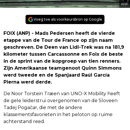
ANP
Voeg toe als voorkeursbron op Google
FOIX (ANP) - Mads Pedersen heeft de vierde
etappe van de Tour de France op zijn naam
geschreven. De Deen van Lidl-Trek was na 181,9
kilometer tussen Carcassonne en Foix de beste
in de sprint van de kopgroep van tien renners.
Zijn Amerikaanse teamgenoot Quinn Simmons
werd tweede en de Spanjaard Raúl García
Pierna werd derde.
De Noor Torstein Træen van UNO-X Mobility heeft
de gele leiderstrui overgenomen van de Sloveen
Tadej Pogačar, die met de andere
klassementsfavorieten in het peloton op ruime
achterstand reed.