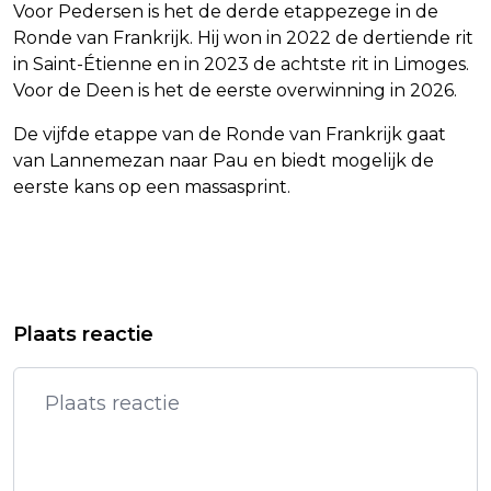
Voor Pedersen is het de derde etappezege in de
Ronde van Frankrijk. Hij won in 2022 de dertiende rit
in Saint-Étienne en in 2023 de achtste rit in Limoges.
Voor de Deen is het de eerste overwinning in 2026.
De vijfde etappe van de Ronde van Frankrijk gaat
van Lannemezan naar Pau en biedt mogelijk de
eerste kans op een massasprint.
Vorig artikel
Volgend artikel
MACRON: SYRIË KRIJGT 50 MILJOEN
ROXEANNE HAZES GETROUWD: BESTE
Plaats reactie
EURO VAN ASSAD-FAMILIE TERUG
JA VAN MIJN LEVEN