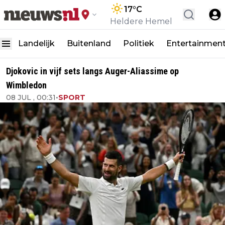
17
°C
Heldere Hemel
Landelijk
Buitenland
Politiek
Entertainmen
Djokovic in vijf sets langs Auger-Aliassime op
Wimbledon
08 JUL , 00:31
•
SPORT