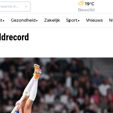
19
°C
Bewolkt
t
Gezondheid
Zakelijk
Sport
Vnieuws
N
▼
▼
▼
ldrecord