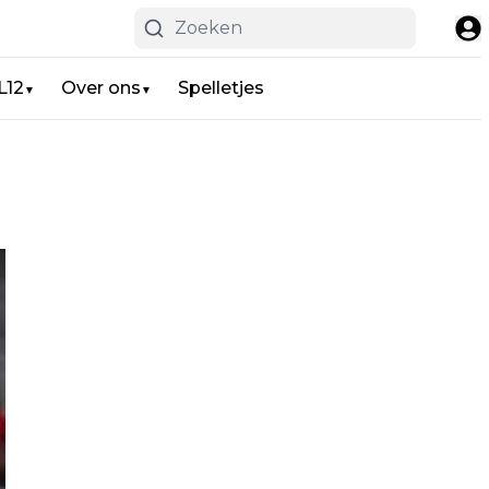
L12
Over ons
Spelletjes
▼
▼