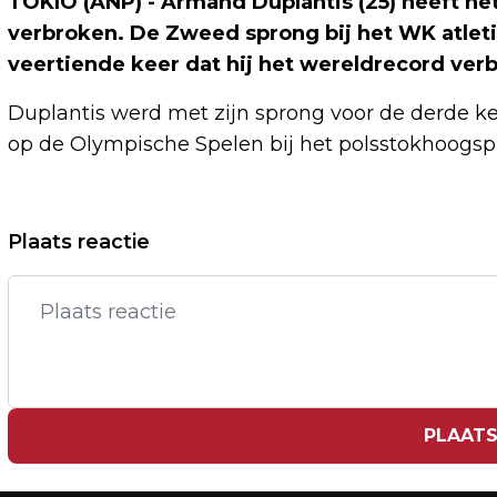
TOKIO (ANP) - Armand Duplantis (25) heeft h
verbroken. De Zweed sprong bij het WK atleti
veertiende keer dat hij het wereldrecord ver
Duplantis werd met zijn sprong voor de derde k
op de Olympische Spelen bij het polsstokhoogsp
Vorig artikel
Plaats reactie
GEVONDEN DNA NA MOORD CHARLIE
KIRK MATCHT MET DNA VAN
VERDACHTE
PLAATS