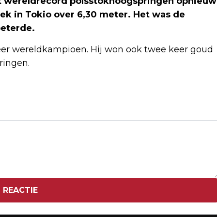
et wereldrecord polsstokhoogspringen opnieuw
ek in Tokio over 6,30 meter. Het was de
beterde.
eer wereldkampioen. Hij won ook twee keer goud
ringen.
Volgend artikel
NEDERLAND EN BELGIË GEVEN ZEVEN
MIJNENJAGERS AAN BULGARIJE
 REACTIE