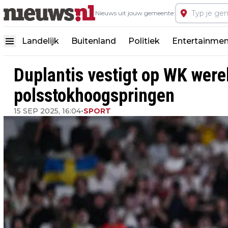
Nieuws uit jouw gemeente:
Landelijk
Buitenland
Politiek
Entertainmen
Duplantis vestigt op WK were
polsstokhoogspringen
15 SEP 2025, 16:04
•
SPORT