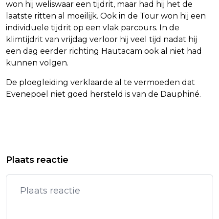
won hij weliswaar een tijdrit, maar had hij het de
laatste ritten al moeilijk. Ook in de Tour won hij een
individuele tijdrit op een vlak parcours. In de
klimtijdrit van vrijdag verloor hij veel tijd nadat hij
een dag eerder richting Hautacam ook al niet had
kunnen volgen.
De ploegleiding verklaarde al te vermoeden dat
Evenepoel niet goed hersteld is van de Dauphiné.
Vorig artikel
Volgend artikel
SYRISCHE LEIDER BELOOFT
AJAX DICHT BIJ KOMST
Plaats reactie
BESCHERMING MINDERHEDEN, ISRAËL
MIDDENVELDER GLOUKH
KRITISCH