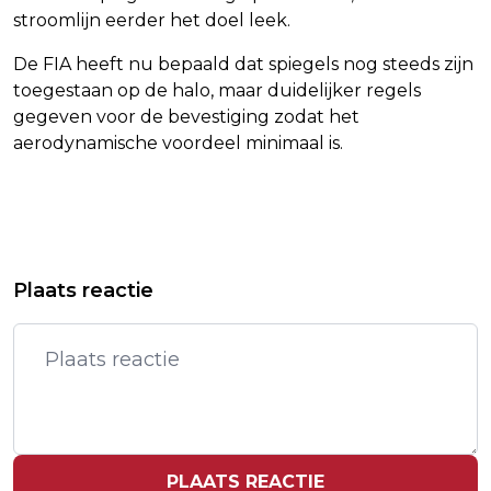
stroomlijn eerder het doel leek.
De FIA heeft nu bepaald dat spiegels nog steeds zijn
toegestaan op de halo, maar duidelijker regels
gegeven voor de bevestiging zodat het
aerodynamische voordeel minimaal is.
Vorig artikel
Volgend artikel
ANGELS-KOPSTUKKEN: JUSTITIE ZIET
LUITEN PLOETERT IN BELGIAN
Plaats reactie
ALLES FOUT
KNOCKOUT
PLAATS REACTIE