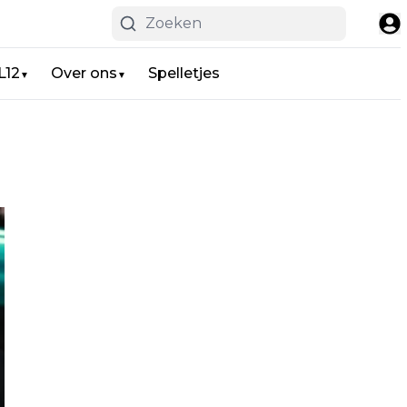
L12
Over ons
Spelletjes
▼
▼