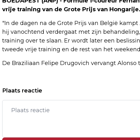
BOEDAPEST (ANP) - Formule 1-coureur Fernand
vrije training van de Grote Prijs van Hongarij
"In de dagen na de Grote Prijs van België kampt
hij vanochtend verdergaat met zijn behandeling, 
training over te slaan. Er wordt later een besl
tweede vrije training en de rest van het weekend"
De Braziliaan Felipe Drugovich vervangt Alonso ti
Vorig artikel
Plaats reactie
DOELMAN ROEFS VOOR RECORDBEDRAG
VAN NEC NAAR SUNDERLAND