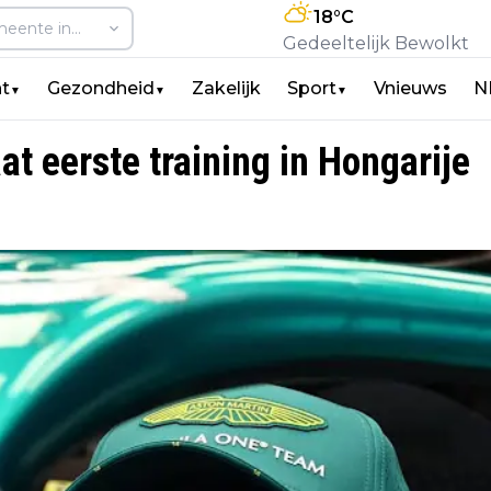
18
°C
Gedeeltelijk Bewolkt
t
Gezondheid
Zakelijk
Sport
Vnieuws
N
▼
▼
▼
t eerste training in Hongarije