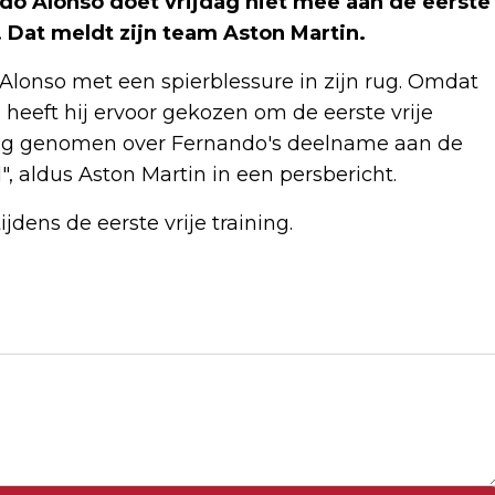
o Alonso doet vrijdag niet mee aan de eerste
e. Dat meldt zijn team Aston Martin.
 Alonso met een spierblessure in zijn rug. Omdat
heeft hij ervoor gekozen om de eerste vrije
issing genomen over Fernando's deelname aan de
, aldus Aston Martin in een persbericht.
jdens de eerste vrije training.
Volgend artikel
AFP: RECORDAANTAL
DRONEAANVALLEN IN JULI OP
OEKRAÏNE