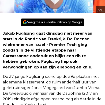
ANP
Voeg toe als voorkeursbron op Google
Jakob Fuglsang gaat dinsdag niet meer van
start in de Ronde van Frankrijk. De Deense
wielrenner van Israel - Premier Tech ging
zondag in de vijftiende etappe naar
Carcassonne onderuit en blijkt een rib te
hebben gebroken. Fuglsang liep ook
verwondingen op aan zijn elleboog en knie.
De 37-jarige Fuglsang stond op de 59e plaats in het
algemene klassement, op ruim anderhalf uur van
geletruidrager Jonas Vingegaard van Jumbo-Visma.
De tweevoudig winnaar van de Dauphiné (2017 en
2019) eindigde afgelopen maand nog als derde in de
Ronde van Zwitserland.