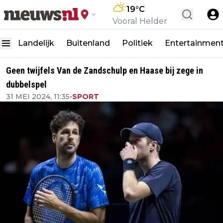
19
°C
Vooral Helder
Landelijk
Buitenland
Politiek
Entertainmen
Geen twijfels Van de Zandschulp en Haase bij zege in
dubbelspel
31 MEI 2024, 11:35
•
SPORT