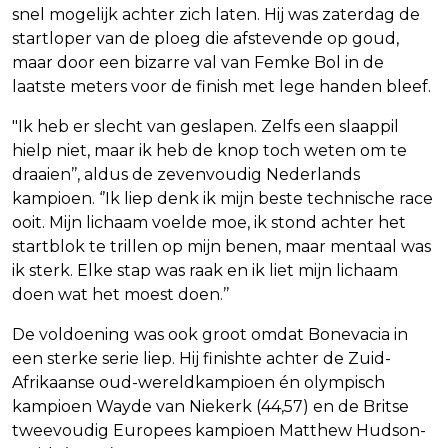
snel mogelijk achter zich laten. Hij was zaterdag de
startloper van de ploeg die afstevende op goud,
maar door een bizarre val van Femke Bol in de
laatste meters voor de finish met lege handen bleef.
"Ik heb er slecht van geslapen. Zelfs een slaappil
hielp niet, maar ik heb de knop toch weten om te
draaien’’, aldus de zevenvoudig Nederlands
kampioen. ‘’Ik liep denk ik mijn beste technische race
ooit. Mijn lichaam voelde moe, ik stond achter het
startblok te trillen op mijn benen, maar mentaal was
ik sterk. Elke stap was raak en ik liet mijn lichaam
doen wat het moest doen.’’
De voldoening was ook groot omdat Bonevacia in
een sterke serie liep. Hij finishte achter de Zuid-
Afrikaanse oud-wereldkampioen én olympisch
kampioen Wayde van Niekerk (44,57) en de Britse
tweevoudig Europees kampioen Matthew Hudson-