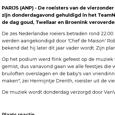
PARIJS (ANP) - De roeisters van de vierzonder
zijn donderdagavond gehuldigd in het TeamNL 
de dag goud, Twellaar en Broenink veroverden
De zes Nederlandse roeiers betraden rond 22.00 u
werden aangekondigd door 'Chef de Maison' Ro
bekend dat hij later dit jaar vader wordt. Zijn p
Op het podium werd flink gefeest op de muziek 
gemist, dus vanavond gaan we alle feestjes die
bruiloften overslagen en de baby's van vriendi
maken", zei Hermijntje Drenth, roeister uit de 
De muziek wordt donderdag verzorgd door VanV
Vorig artikel
Plaats reactie