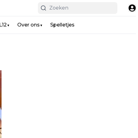
L12
Over ons
Spelletjes
▼
▼