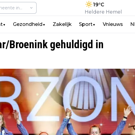
19
°C
Heldere Hemel
t
Gezondheid
Zakelijk
Sport
Vnieuws
N
▼
▼
▼
r/Broenink gehuldigd in