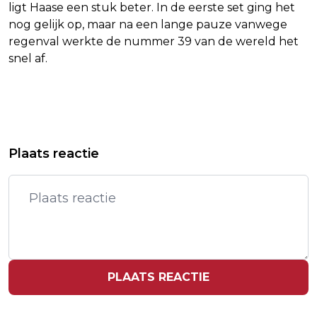
ligt Haase een stuk beter. In de eerste set ging het
nog gelijk op, maar na een lange pauze vanwege
regenval werkte de nummer 39 van de wereld het
snel af.
Vorig artikel
Volgend artikel
KRUMINS: NOG NOOIT ZO KAPOT
NEDERLANDER (21) VERONGELUKT IN
Plaats reactie
GEGAAN
THAILAND
PLAATS REACTIE