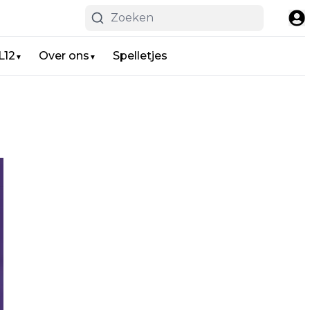
L12
Over ons
Spelletjes
▼
▼