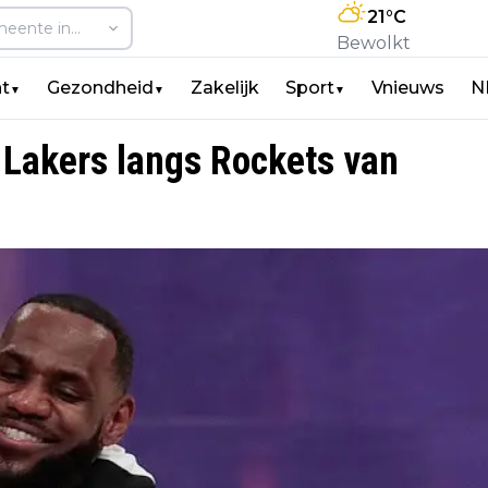
21
°C
Bewolkt
t
Gezondheid
Zakelijk
Sport
Vnieuws
N
▼
▼
▼
 Lakers langs Rockets van