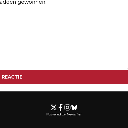
 hadden gewonnen.
Volgend artikel
NICO SLOOT: "IK WEET ZEKER: DIT
WORDT HET GROOTSTE SCHANDAAL
VAN DE EEUW"
 REACTIE
Powered by Newsifier