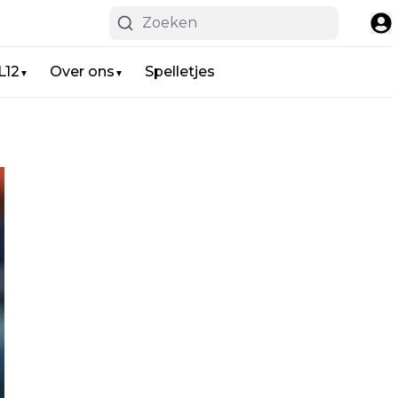
L12
Over ons
Spelletjes
▼
▼