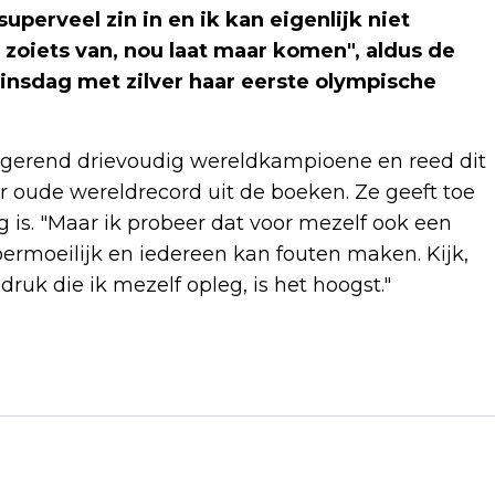
uperveel zin in en ik kan eigenlijk niet
 zoiets van, nou laat maar komen", aldus de
insdag met zilver haar eerste olympische
 regerend drievoudig wereldkampioene en reed dit
ar oude wereldrecord uit de boeken. Ze geeft toe
ng is. "Maar ik probeer dat voor mezelf ook een
permoeilijk en iedereen kan fouten maken. Kijk,
druk die ik mezelf opleg, is het hoogst."
Volgend artikel
EUROVISION SONG CONTEST LIVE TOUR
VOOR ONBEPAALDE TIJD UITGESTELD