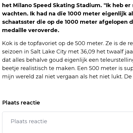
het Milano Speed Skating Stadium. "Ik heb er s
wachten. Ik had na die 1000 meter eigenlijk al
schaatsster die op de 1000 meter afgelopen d
medaille veroverde.
Kok is de topfavoriet op de 500 meter. Ze is de
seizoen in Salt Lake City met 36,09 het twaalf ja
dat alles behalve goud eigenlijk een teleurstelli
beetje realistisch te maken. Een 500 meter is su
mijn wereld zal niet vergaan als het niet lukt. De 
Vorig artikel
Plaats reactie
TOPSCORER UEDA NOG ONZEKER VOOR
DUEL FEYENOORD MET GO AHEAD