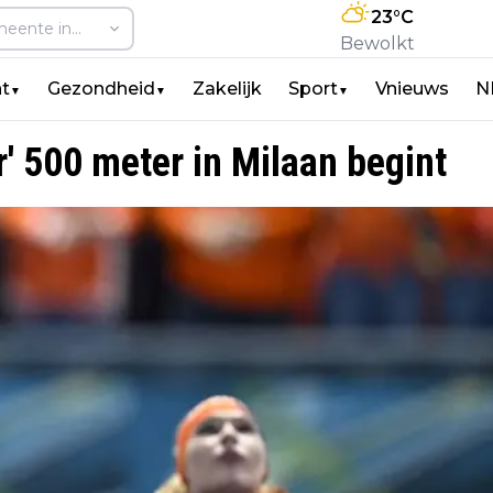
23
°C
Bewolkt
t
Gezondheid
Zakelijk
Sport
Vnieuws
N
▼
▼
▼
r' 500 meter in Milaan begint