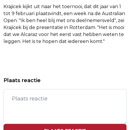
Krajicek kijkt uit naar het toernooi, dat dit jaar van 1
tot 9 februari plaatsvindt, een week na de Australian
Open. "Ik ben heel blij met ons deelnemersveld", zei
Krajicek bij de presentatie in Rotterdam. "Het is mooi
dat we Alcaraz voor het eerst vast hebben weten te
leggen. Het is te hopen dat iedereen komt."
Vorig artikel
Volgend artikel
HELMOND - GEZOCHT - OVERVAL
FRITS BAREND BOOS OP IDFA, WIL
Plaats reactie
WONING - BREDERODELAAN -
RAPPORT OVER CARRÉ-INCIDENT
HELMOND
INZIEN