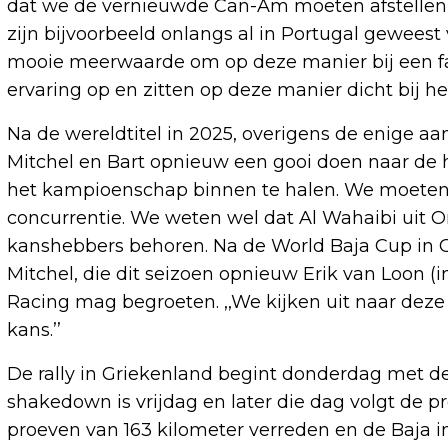
dat we de vernieuwde Can-Am moeten afstellen
zijn bijvoorbeeld onlangs al in Portugal geweest 
mooie meerwaarde om op deze manier bij een f
ervaring op en zitten op deze manier dicht bij het
Na de wereldtitel in 2025, overigens de enige a
Mitchel en Bart opnieuw een gooi doen naar de ho
het kampioenschap binnen te halen. We moeten
concurrentie. We weten wel dat Al Wahaibi uit O
kanshebbers behoren. Na de World Baja Cup in G
Mitchel, die dit seizoen opnieuw Erik van Loon (
Racing mag begroeten. ,,We kijken uit naar deze 
kans.’’
De rally in Griekenland begint donderdag met de
shakedown is vrijdag en later die dag volgt de p
proeven van 163 kilometer verreden en de Baja 