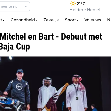
21
°C
Heldere Hemel
t
Gezondheid
Zakelijk
Sport
Vnieuws
N
▼
▼
▼
Mitchel en Bart - Debuut met
Baja Cup