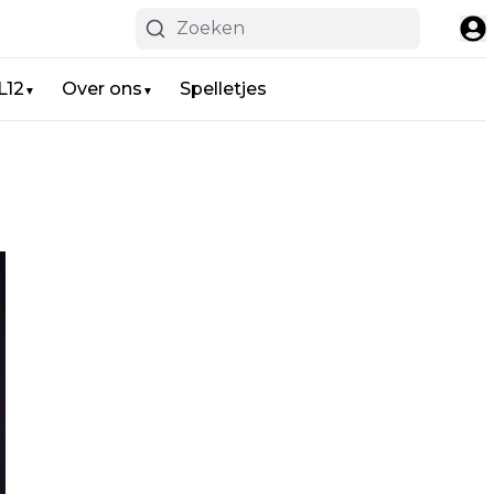
L12
Over ons
Spelletjes
▼
▼