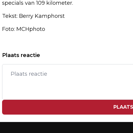
specials van 109 kilometer.
Tekst: Berry Kamphorst
Foto: MCHphoto
Vorig artikel
Plaats reactie
OPVANGREGELING OEKRAÏNERS WORDT
VERLENGD, MAAR INGEPERKT
PLAATS