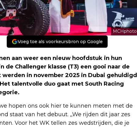
MCHphoto
Voeg toe als voorkeursbron op Google
nnen aan weer een nieuw hoofdstuk in hun
 in de Challenger klasse (T3) een gooi naar de
rt werden in november 2025 in Dubai gehuldigd
 Het talentvolle duo gaat met South Racing
egorie.
 en we hopen ons ook hier te kunnen meten met de
nd staat van het debuut. ,,We rijden dit jaar zes
ten. Voor het WK tellen zes wedstrijden, die je