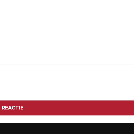
Volgend artikel
HONGAARS OM STAAKT VERVOLGING
BURGEMEESTER BOEDAPEST OM PRIDE
 REACTIE